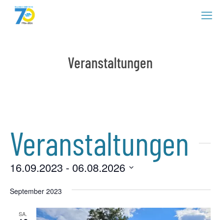
Veranstaltungen
Veranstaltungen
16.09.2023
 - 
06.08.2026
An
Vera
Wählen
Ansi
Sie
September 2023
Na
das
Datum
SA.
aus.